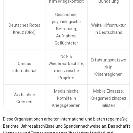
n im Kriegs­kontext
Bündelung
Gesundheit,
psychologische
Deutsches Rotes
Weite Hilfsstruktur
Betreuung,
Kreuz (DRK)
in Deutschland
Aufnahme
Geflüchteter
Not- &
Erfahrungsnetzwe
Caritas
Wiederaufbauhilfe,
rk in
international
medizinische
Krisenregionen
Projekte
Medizinische
Mobile Einsätze,
Ärzte ohne
Nothilfe in
Kriegsmedizinspez
Grenzen
Kriegsgebieten
ialisten
Diese Organisationen arbeiten international und bieten regelmäßig
Berichte, Jahresabschlüsse und Spendennachweise an. Das schafft